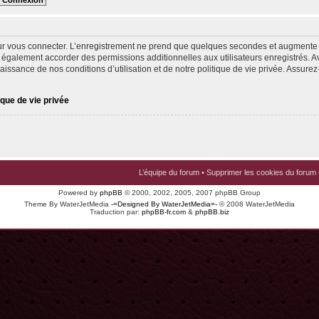
ur vous connecter. L’enregistrement ne prend que quelques secondes et augmente v
 également accorder des permissions additionnelles aux utilisateurs enregistrés. Av
issance de nos conditions d’utilisation et de notre politique de vie privée. Assurez-
ique de vie privée
L’équipe du forum
•
Supprimer les cookies du forum
Powered by
phpBB
© 2000, 2002, 2005, 2007 phpBB Group
Theme By WaterJetMedia
-=Designed By WaterJetMedia=-
© 2008 WaterJetMedia
Traduction par:
phpBB-fr.com
&
phpBB.biz