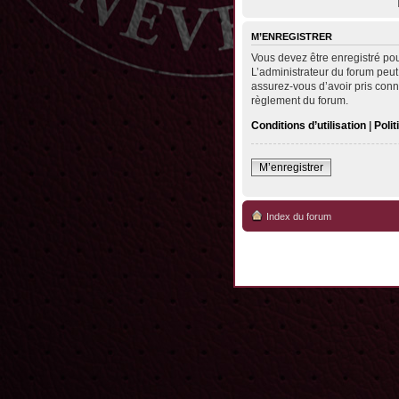
M’ENREGISTRER
Vous devez être enregistré po
L’administrateur du forum peut
assurez-vous d’avoir pris conna
règlement du forum.
Conditions d’utilisation
|
Polit
M’enregistrer
Index du forum