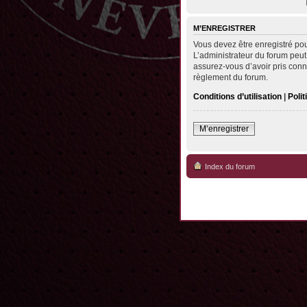
M’ENREGISTRER
Vous devez être enregistré po
L’administrateur du forum peut
assurez-vous d’avoir pris conna
règlement du forum.
Conditions d’utilisation
|
Polit
M’enregistrer
Index du forum