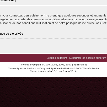
ur vous connecter. L’enregistrement ne prend que quelques secondes et augmente v
 également accorder des permissions additionnelles aux utilisateurs enregistrés. Av
issance de nos conditions d’utilisation et de notre politique de vie privée. Assurez-
ique de vie privée
L’équipe du forum
•
Supprimer les cookies du forum
Powered by
phpBB
© 2000, 2002, 2005, 2007 phpBB Group
Theme By WaterJetMedia
-=Designed By WaterJetMedia=-
© 2008 WaterJetMedia
Traduction par:
phpBB-fr.com
&
phpBB.biz