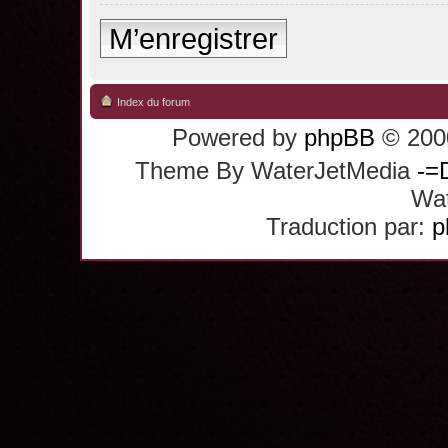
M’enregistrer
Index du forum
Powered by
phpBB
© 2000
Theme By WaterJetMedia
-=
Wat
Traduction par:
p