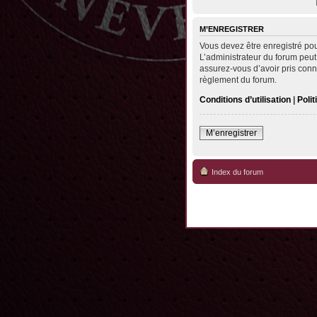
M’ENREGISTRER
Vous devez être enregistré po
L’administrateur du forum peut
assurez-vous d’avoir pris conna
règlement du forum.
Conditions d’utilisation
|
Polit
M’enregistrer
Index du forum