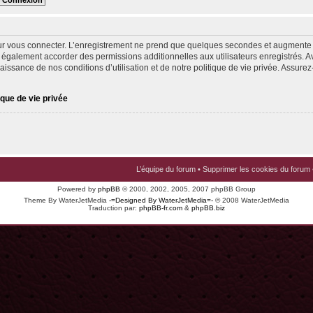
ur vous connecter. L’enregistrement ne prend que quelques secondes et augmente v
 également accorder des permissions additionnelles aux utilisateurs enregistrés. Av
issance de nos conditions d’utilisation et de notre politique de vie privée. Assurez-
ique de vie privée
L’équipe du forum
•
Supprimer les cookies du forum
Powered by
phpBB
© 2000, 2002, 2005, 2007 phpBB Group
Theme By WaterJetMedia
-=Designed By WaterJetMedia=-
© 2008 WaterJetMedia
Traduction par:
phpBB-fr.com
&
phpBB.biz