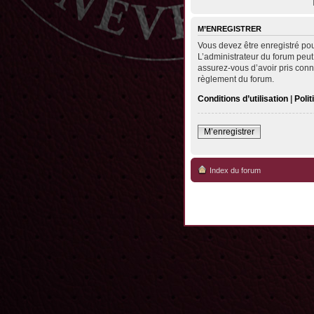
M’ENREGISTRER
Vous devez être enregistré po
L’administrateur du forum peut
assurez-vous d’avoir pris conna
règlement du forum.
Conditions d’utilisation
|
Polit
M’enregistrer
Index du forum