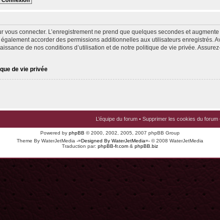
ur vous connecter. L’enregistrement ne prend que quelques secondes et augmente v
 également accorder des permissions additionnelles aux utilisateurs enregistrés. Av
issance de nos conditions d’utilisation et de notre politique de vie privée. Assurez-
ique de vie privée
L’équipe du forum
•
Supprimer les cookies du forum
Powered by
phpBB
© 2000, 2002, 2005, 2007 phpBB Group
Theme By WaterJetMedia
-=Designed By WaterJetMedia=-
© 2008 WaterJetMedia
Traduction par:
phpBB-fr.com
&
phpBB.biz