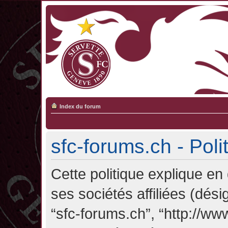
Index du forum
sfc-forums.ch - Poli
Cette politique explique en
ses sociétés affiliées (désig
“sfc-forums.ch”, “http://ww