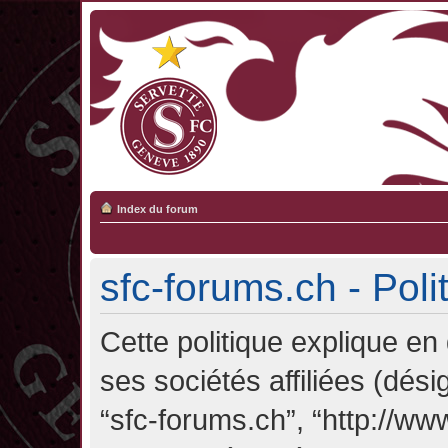
Index du forum
sfc-forums.ch - Poli
Cette politique explique en
ses sociétés affiliées (désig
“sfc-forums.ch”, “http://ww