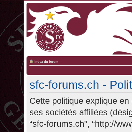
Index du forum
sfc-forums.ch - Poli
Cette politique explique en
ses sociétés affiliées (désig
“sfc-forums.ch”, “http://ww