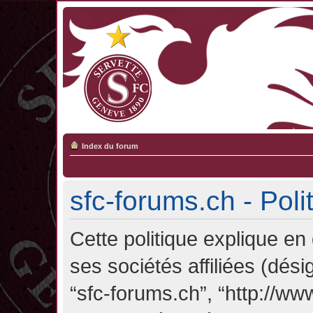
Index du forum
sfc-forums.ch - Poli
Cette politique explique en
ses sociétés affiliées (désig
“sfc-forums.ch”, “http://ww