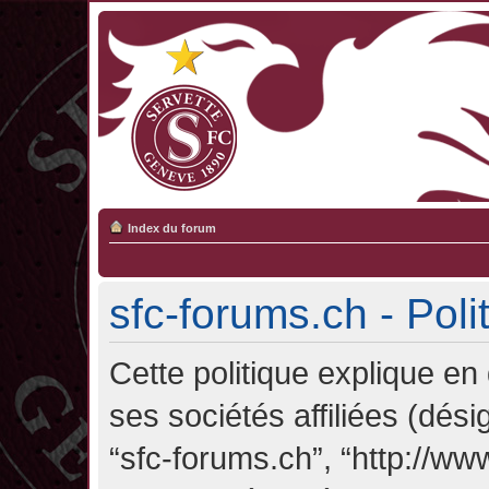
Index du forum
sfc-forums.ch - Poli
Cette politique explique en
ses sociétés affiliées (désig
“sfc-forums.ch”, “http://ww