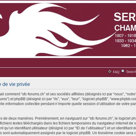
Searc
FAQ
e de vie privée
il comment “sfc-forums.ch” et ses sociétés affiliées (désignés ici par “nous”, “notre”
rums”) et phpBB (désigné ici par “ils”, “eux”, “leur”, “logiciel phpBB”, “www.phpbb
lle information collectée pendant n’importe quelle session d’utilisation de votre par
es de deux manières. Premièrement, en naviguant sur “sfc-forums.ch”, le logiciel 
 fichiers textes téléchargés dans les fichiers temporaires du navigateur internet de 
qu’un identifiant utilisateur (désigné ici par “ID de l’utilisateur”) et un identifiant 
ous sont automatiquement assignés par le logiciel phpBB. Un troisième cookie sera 