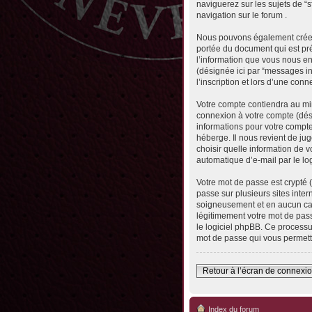
naviguerez sur les sujets de “s
navigation sur le forum .
Nous pouvons également créer 
portée du document qui est pr
l’information que vous nous envo
(désignée ici par “messages in
l’inscription et lors d’une con
Votre compte contiendra au min
connexion à votre compte (dési
informations pour votre compte
héberge. Il nous revient de jug
choisir quelle information de 
automatique d’e-mail par le lo
Votre mot de passe est crypté 
passe sur plusieurs sites inter
soigneusement et en aucun cas
légitimement votre mot de pass
le logiciel phpBB. Ce processu
mot de passe qui vous permett
Retour à l’écran de connexi
Index du forum