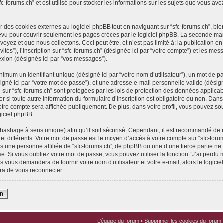
fc-forums.ch” et est utilisé pour stocker les informations sur les sujets que vous ave
des cookies externes au logiciel phpBB tout en naviguant sur “sfc-forums.ch”, bie
évu pour couvrir seulement les pages créées par le logiciel phpBB. La seconde ma
yez et que nous collectons. Ceci peut être, et n’est pas limité à: la publication en t
vités”), l’inscription sur “sfc-forums.ch” (désignée ici par “votre compte”) et les 
nexion (désignés ici par “vos messages”).
imum un identifiant unique (désigné ici par “votre nom d’utilisateur”), un mot de pa
gné ici par “votre mot de passe”), et une adresse e-mail personnelle valide (désigné
 sur “sfc-forums.ch” sont protégées par les lois de protection des données applica
er si toute autre information du formulaire d’inscription est obligatoire ou non. Dan
votre compte sera affichée publiquement. De plus, dans votre profil, vous pouvez sou
giciel phpBB.
(hashage à sens unique) afin qu’il soit sécurisé. Cependant, il est recommandé de 
net différents. Votre mot de passe est le moyen d’accès à votre compte sur “sfc-foru
 une personne affiliée de “sfc-forums.ch”, de phpBB ou une d’une tierce partie n
e. Si vous oubliez votre mot de passe, vous pouvez utiliser la fonction “J’ai perdu
s vous demandera de fournir votre nom d’utilisateur et votre e-mail, alors le logi
ra de vous reconnecter.
on
L’équipe du forum
•
Supprimer les cookies du forum