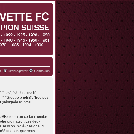
h
M’enregistrer
Connexion
, “nos”, “sfc-forums.ch”,
.com”, “Groupe phpBB”, “Equipes
t (désignée ici “vos
phpBB créera un certain nombre
votre ordinateur. Les deux
de session invité (désigné ici
créé une fois que vous