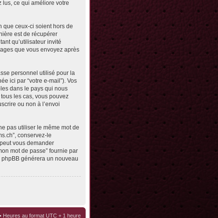
z lus, ce qui améliore votre
n que ceux-ci soient hors de
nière est de récupérer
ant qu’utilisateur invité
messages que vous envoyez après
sse personnel utilisé pour la
e ici par “votre e-mail”). Vos
bles dans le pays qui nous
s tous les cas, vous pouvez
scrire ou non à l’envoi
ne pas utiliser le même mot de
ms.ch”, conservez-le
e peut vous demander
 mon mot de passe” fournie par
ciel phpBB générera un nouveau
• Heures au format UTC + 1 heure