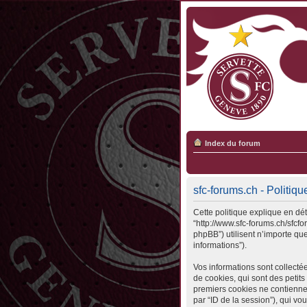
Index du forum
sfc-forums.ch - Politiqu
Cette politique explique en déta
“http://www.sfc-forums.ch/sfcfo
phpBB”) utilisent n’importe que
informations”).
Vos informations sont collecté
de cookies, qui sont des petits
premiers cookies ne contiennent 
par “ID de la session”), qui v