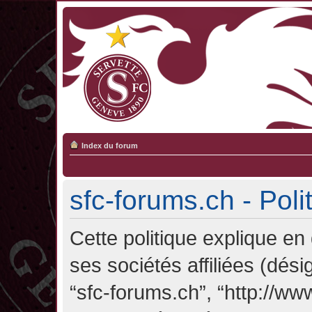
Index du forum
sfc-forums.ch - Poli
Cette politique explique en
ses sociétés affiliées (désig
“sfc-forums.ch”, “http://ww