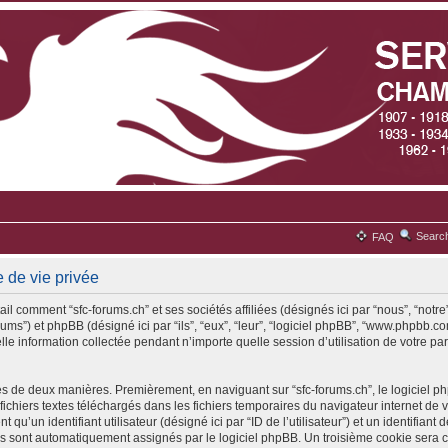
Searc
FAQ
e de vie privée
il comment “sfc-forums.ch” et ses sociétés affiliées (désignés ici par “nous”, “notre”
rums”) et phpBB (désigné ici par “ils”, “eux”, “leur”, “logiciel phpBB”, “www.phpbb
lle information collectée pendant n’importe quelle session d’utilisation de votre par
es de deux manières. Premièrement, en naviguant sur “sfc-forums.ch”, le logiciel 
 fichiers textes téléchargés dans les fichiers temporaires du navigateur internet de 
qu’un identifiant utilisateur (désigné ici par “ID de l’utilisateur”) et un identifiant 
ous sont automatiquement assignés par le logiciel phpBB. Un troisième cookie sera 