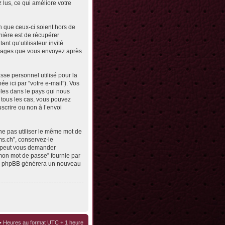
z lus, ce qui améliore votre
n que ceux-ci soient hors de
nière est de récupérer
ant qu’utilisateur invité
messages que vous envoyez après
sse personnel utilisé pour la
e ici par “votre e-mail”). Vos
bles dans le pays qui nous
s tous les cas, vous pouvez
scrire ou non à l’envoi
ne pas utiliser le même mot de
ms.ch”, conservez-le
e peut vous demander
 mon mot de passe” fournie par
ciel phpBB générera un nouveau
• Heures au format UTC + 1 heure