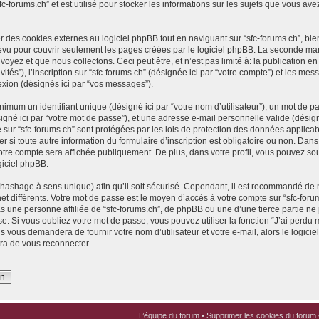
fc-forums.ch” et est utilisé pour stocker les informations sur les sujets que vous ave
des cookies externes au logiciel phpBB tout en naviguant sur “sfc-forums.ch”, bie
évu pour couvrir seulement les pages créées par le logiciel phpBB. La seconde ma
yez et que nous collectons. Ceci peut être, et n’est pas limité à: la publication en t
vités”), l’inscription sur “sfc-forums.ch” (désignée ici par “votre compte”) et les 
nexion (désignés ici par “vos messages”).
imum un identifiant unique (désigné ici par “votre nom d’utilisateur”), un mot de pa
gné ici par “votre mot de passe”), et une adresse e-mail personnelle valide (désigné
 sur “sfc-forums.ch” sont protégées par les lois de protection des données applica
er si toute autre information du formulaire d’inscription est obligatoire ou non. Dan
votre compte sera affichée publiquement. De plus, dans votre profil, vous pouvez sou
giciel phpBB.
(hashage à sens unique) afin qu’il soit sécurisé. Cependant, il est recommandé de 
net différents. Votre mot de passe est le moyen d’accès à votre compte sur “sfc-foru
 une personne affiliée de “sfc-forums.ch”, de phpBB ou une d’une tierce partie n
e. Si vous oubliez votre mot de passe, vous pouvez utiliser la fonction “J’ai perdu
s vous demandera de fournir votre nom d’utilisateur et votre e-mail, alors le logi
ra de vous reconnecter.
on
L’équipe du forum
•
Supprimer les cookies du forum