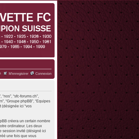
h
M’enregistrer
Connexion
, “nos”, “sfc-forums.ch”,
.com”, “Groupe phpBB”, “Equipes
t (désignée ici “vos
phpBB créera un certain nombre
votre ordinateur. Les deux
de session invité (désigné ici
créé une fois que vous