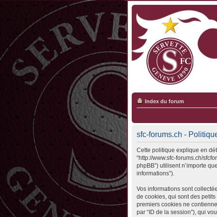
Index du forum
sfc-forums.ch - Politiqu
Cette politique explique en déta
“http://www.sfc-forums.ch/sfcfo
phpBB”) utilisent n’importe que
informations”).
Vos informations sont collecté
de cookies, qui sont des petits
premiers cookies ne contiennent 
par “ID de la session”), qui v