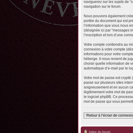
naviguerez sur les sujets de “s
navigation sur le forum .
Nous pouvons également créer 
portée du document qui est pr
l’information que vous nous envo
(désignée ici par “messages in
l’inscription et lors d’une con
Votre compte contiendra au min
connexion à votre compte (dési
informations pour votre compte
héberge. Il nous revient de jug
choisir quelle information de 
automatique d’e-mail par le lo
Votre mot de passe est crypté 
passe sur plusieurs sites inter
soigneusement et en aucun cas
légitimement votre mot de pass
le logiciel phpBB. Ce processu
mot de passe qui vous permett
Retour à l’écran de connexi
Index du forum