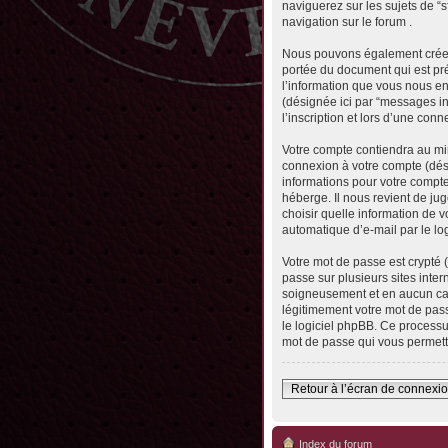
naviguerez sur les sujets de “s
navigation sur le forum .
Nous pouvons également créer 
portée du document qui est pr
l’information que vous nous envo
(désignée ici par “messages in
l’inscription et lors d’une con
Votre compte contiendra au min
connexion à votre compte (dési
informations pour votre compte
héberge. Il nous revient de jug
choisir quelle information de 
automatique d’e-mail par le lo
Votre mot de passe est crypté 
passe sur plusieurs sites inter
soigneusement et en aucun cas
légitimement votre mot de pass
le logiciel phpBB. Ce processu
mot de passe qui vous permett
Retour à l’écran de connexi
Index du forum