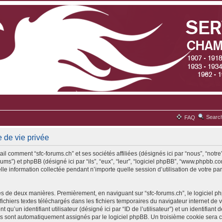
Searc
FAQ
e de vie privée
il comment “sfc-forums.ch” et ses sociétés affiliées (désignés ici par “nous”, “notre”
rums”) et phpBB (désigné ici par “ils”, “eux”, “leur”, “logiciel phpBB”, “www.phpbb
lle information collectée pendant n’importe quelle session d’utilisation de votre par
es de deux manières. Premièrement, en naviguant sur “sfc-forums.ch”, le logiciel 
 fichiers textes téléchargés dans les fichiers temporaires du navigateur internet de 
qu’un identifiant utilisateur (désigné ici par “ID de l’utilisateur”) et un identifiant 
ous sont automatiquement assignés par le logiciel phpBB. Un troisième cookie sera 