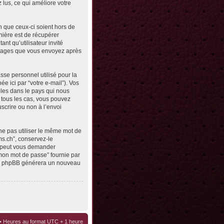
z lus, ce qui améliore votre
n que ceux-ci soient hors de
nière est de récupérer
ant qu’utilisateur invité
messages que vous envoyez après
sse personnel utilisé pour la
e ici par “votre e-mail”). Vos
bles dans le pays qui nous
s tous les cas, vous pouvez
scrire ou non à l’envoi
ne pas utiliser le même mot de
ms.ch”, conservez-le
e peut vous demander
 mon mot de passe” fournie par
ciel phpBB générera un nouveau
• Heures au format UTC + 1 heure