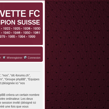
h
M’enregistrer
Connexion
, “nos”, “sfc-forums.ch”,
.com”, “Groupe phpBB”, “Equipes
t (désignée ici “vos
phpBB créera un certain nombre
votre ordinateur. Les deux
de session invité (désigné ici
créé une fois que vous