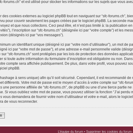
fc-forums.ch” et est utilisé pour stocker les informations sur les sujets que vous ave
des cookies externes au logiciel phpBB tout en naviguant sur “sfc-forums.ch”, bie
évu pour couvrir seulement les pages créées par le logiciel phpBB. La seconde ma
yez et que nous collectons. Ceci peut être, et n’est pas limité à: la publication en t
vités”), l’inscription sur “sfc-forums.ch” (désignée ici par “votre compte”) et les 
nexion (désignés ici par “vos messages”).
imum un identifiant unique (désigné ici par “votre nom d’utilisateur”), un mot de pa
gné ici par “votre mot de passe”), et une adresse e-mail personnelle valide (désigné
 sur “sfc-forums.ch” sont protégées par les lois de protection des données applica
er si toute autre information du formulaire d’inscription est obligatoire ou non. Dan
votre compte sera affichée publiquement. De plus, dans votre profil, vous pouvez sou
giciel phpBB.
(hashage à sens unique) afin qu’il soit sécurisé. Cependant, il est recommandé de 
net différents. Votre mot de passe est le moyen d’accès à votre compte sur “sfc-foru
 une personne affiliée de “sfc-forums.ch”, de phpBB ou une d’une tierce partie n
e. Si vous oubliez votre mot de passe, vous pouvez utiliser la fonction “J’ai perdu
s vous demandera de fournir votre nom d’utilisateur et votre e-mail, alors le logi
ra de vous reconnecter.
on
L’équipe du forum
•
Supprimer les cookies du forum