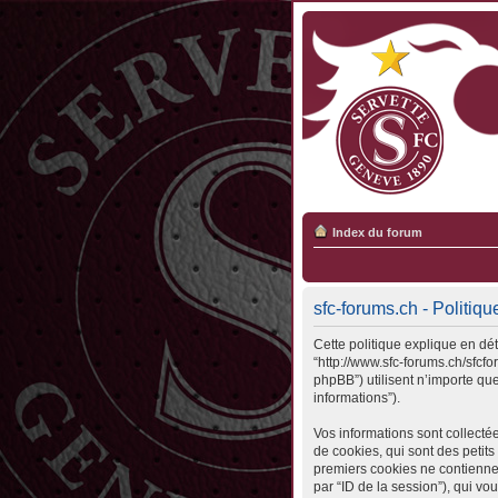
Index du forum
sfc-forums.ch - Politiqu
Cette politique explique en déta
“http://www.sfc-forums.ch/sfcfo
phpBB”) utilisent n’importe que
informations”).
Vos informations sont collecté
de cookies, qui sont des petits
premiers cookies ne contiennent 
par “ID de la session”), qui v