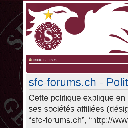
Index du forum
sfc-forums.ch - Poli
Cette politique explique en
ses sociétés affiliées (désig
“sfc-forums.ch”, “http://ww