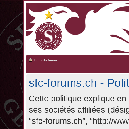
Index du forum
sfc-forums.ch - Poli
Cette politique explique en
ses sociétés affiliées (désig
“sfc-forums.ch”, “http://ww