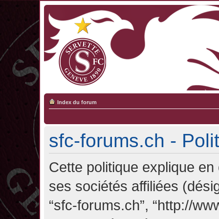
Index du forum
sfc-forums.ch - Poli
Cette politique explique en
ses sociétés affiliées (désig
“sfc-forums.ch”, “http://ww