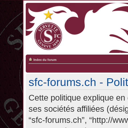
Index du forum
sfc-forums.ch - Poli
Cette politique explique en
ses sociétés affiliées (désig
“sfc-forums.ch”, “http://ww