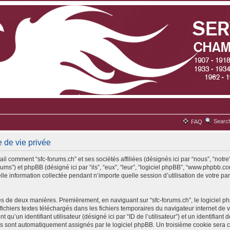
Searc
FAQ
e de vie privée
il comment “sfc-forums.ch” et ses sociétés affiliées (désignés ici par “nous”, “notre”
rums”) et phpBB (désigné ici par “ils”, “eux”, “leur”, “logiciel phpBB”, “www.phpbb
lle information collectée pendant n’importe quelle session d’utilisation de votre par
es de deux manières. Premièrement, en naviguant sur “sfc-forums.ch”, le logiciel 
 fichiers textes téléchargés dans les fichiers temporaires du navigateur internet de 
qu’un identifiant utilisateur (désigné ici par “ID de l’utilisateur”) et un identifiant 
ous sont automatiquement assignés par le logiciel phpBB. Un troisième cookie sera 