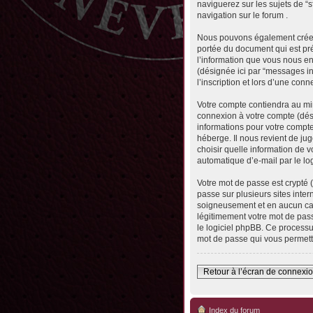
naviguerez sur les sujets de “s
navigation sur le forum .
Nous pouvons également créer 
portée du document qui est pr
l’information que vous nous envo
(désignée ici par “messages in
l’inscription et lors d’une con
Votre compte contiendra au min
connexion à votre compte (dési
informations pour votre compte
héberge. Il nous revient de jug
choisir quelle information de 
automatique d’e-mail par le lo
Votre mot de passe est crypté 
passe sur plusieurs sites inter
soigneusement et en aucun cas
légitimement votre mot de pass
le logiciel phpBB. Ce processu
mot de passe qui vous permett
Retour à l’écran de connexi
Index du forum