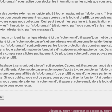
fc-forums.ch” et est utilisé pour stocker les informations sur les sujets que vous ave
des cookies externes au logiciel phpBB tout en naviguant sur “sfc-forums.ch”, bie
évu pour couvrir seulement les pages créées par le logiciel phpBB. La seconde ma
yez et que nous collectons. Ceci peut être, et n’est pas limité à: la publication en t
vités”), l’inscription sur “sfc-forums.ch” (désignée ici par “votre compte”) et les 
nexion (désignés ici par “vos messages”).
imum un identifiant unique (désigné ici par “votre nom d’utilisateur”), un mot de pa
gné ici par “votre mot de passe”), et une adresse e-mail personnelle valide (désigné
 sur “sfc-forums.ch” sont protégées par les lois de protection des données applica
er si toute autre information du formulaire d’inscription est obligatoire ou non. Dan
votre compte sera affichée publiquement. De plus, dans votre profil, vous pouvez sou
giciel phpBB.
(hashage à sens unique) afin qu’il soit sécurisé. Cependant, il est recommandé de 
net différents. Votre mot de passe est le moyen d’accès à votre compte sur “sfc-foru
 une personne affiliée de “sfc-forums.ch”, de phpBB ou une d’une tierce partie n
e. Si vous oubliez votre mot de passe, vous pouvez utiliser la fonction “J’ai perdu
s vous demandera de fournir votre nom d’utilisateur et votre e-mail, alors le logi
ra de vous reconnecter.
on
L’équipe du forum
•
Supprimer les cookies du forum