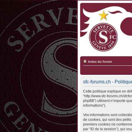
Index du forum
sfc-forums.ch - Politiqu
Cette politique explique en déta
“http://www.sfc-forums.ch/sfcfo
phpBB”) utilisent n’importe que
informations”).
Vos informations sont collecté
de cookies, qui sont des petits
premiers cookies ne contiennent 
par “ID de la session”), qui v