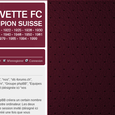
h
M’enregistrer
Connexion
, “nos”, “sfc-forums.ch”,
.com”, “Groupe phpBB”, “Equipes
t (désignée ici “vos
phpBB créera un certain nombre
votre ordinateur. Les deux
de session invité (désigné ici
créé une fois que vous