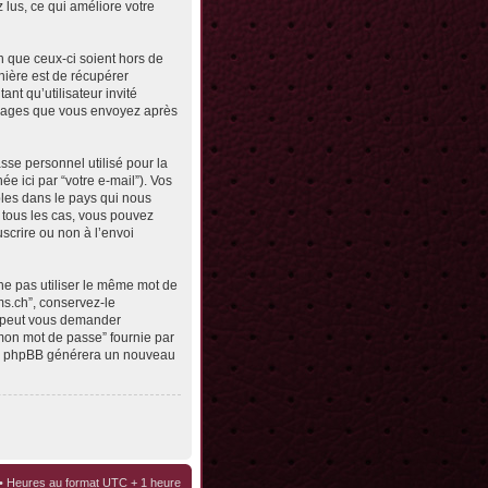
z lus, ce qui améliore votre
n que ceux-ci soient hors de
nière est de récupérer
ant qu’utilisateur invité
messages que vous envoyez après
sse personnel utilisé pour la
e ici par “votre e-mail”). Vos
bles dans le pays qui nous
s tous les cas, vous pouvez
scrire ou non à l’envoi
ne pas utiliser le même mot de
ms.ch”, conservez-le
e peut vous demander
 mon mot de passe” fournie par
ciel phpBB générera un nouveau
• Heures au format UTC + 1 heure