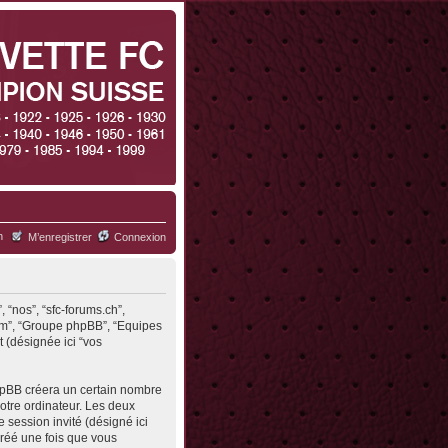
h
M’enregistrer
Connexion
, “nos”, “sfc-forums.ch”,
.com”, “Groupe phpBB”, “Equipes
t (désignée ici “vos
phpBB créera un certain nombre
votre ordinateur. Les deux
de session invité (désigné ici
créé une fois que vous