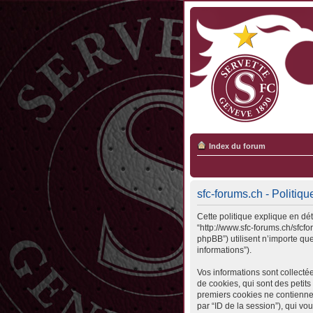
Index du forum
sfc-forums.ch - Politiqu
Cette politique explique en déta
“http://www.sfc-forums.ch/sfcfo
phpBB”) utilisent n’importe que
informations”).
Vos informations sont collecté
de cookies, qui sont des petits
premiers cookies ne contiennent 
par “ID de la session”), qui v