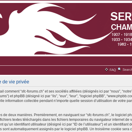
Searc
FAQ
e de vie privée
il comment “sfc-forums.ch” et ses sociétés affiliées (désignés ici par “nous”, “notre”
rums”) et phpBB (désigné ici par “ils”, “eux”, “leur”, “logiciel phpBB”, “www.phpbb
lle information collectée pendant n’importe quelle session d’utilisation de votre par
es de deux manières. Premièrement, en naviguant sur “sfc-forums.ch”, le logiciel 
 fichiers textes téléchargés dans les fichiers temporaires du navigateur internet de 
qu’un identifiant utilisateur (désigné ici par “ID de l’utilisateur”) et un identifiant 
ous sont automatiquement assignés par le logiciel phpBB. Un troisième cookie sera 