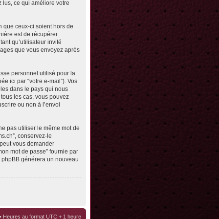
z lus, ce qui améliore votre
n que ceux-ci soient hors de
nière est de récupérer
ant qu’utilisateur invité
messages que vous envoyez après
sse personnel utilisé pour la
e ici par “votre e-mail”). Vos
bles dans le pays qui nous
s tous les cas, vous pouvez
scrire ou non à l’envoi
ne pas utiliser le même mot de
ms.ch”, conservez-le
e peut vous demander
 mon mot de passe” fournie par
ciel phpBB générera un nouveau
• Heures au format UTC + 1 heure