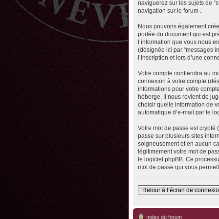
naviguerez sur les sujets de “s
navigation sur le forum .
Nous pouvons également créer 
portée du document qui est pr
l’information que vous nous envo
(désignée ici par “messages in
l’inscription et lors d’une con
Votre compte contiendra au min
connexion à votre compte (dési
informations pour votre compte
héberge. Il nous revient de jug
choisir quelle information de 
automatique d’e-mail par le lo
Votre mot de passe est crypté 
passe sur plusieurs sites inter
soigneusement et en aucun cas
légitimement votre mot de pass
le logiciel phpBB. Ce processu
mot de passe qui vous permett
Retour à l’écran de connexi
Index du forum