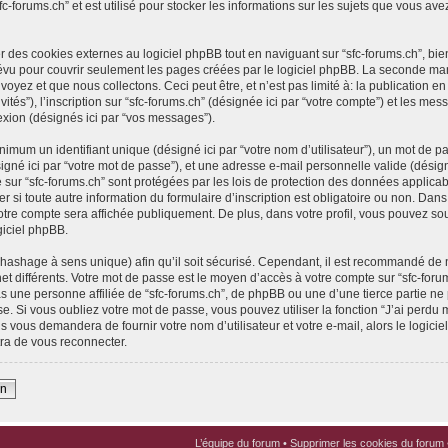
fc-forums.ch” et est utilisé pour stocker les informations sur les sujets que vous ave
des cookies externes au logiciel phpBB tout en naviguant sur “sfc-forums.ch”, bie
évu pour couvrir seulement les pages créées par le logiciel phpBB. La seconde ma
yez et que nous collectons. Ceci peut être, et n’est pas limité à: la publication en t
vités”), l’inscription sur “sfc-forums.ch” (désignée ici par “votre compte”) et les 
nexion (désignés ici par “vos messages”).
imum un identifiant unique (désigné ici par “votre nom d’utilisateur”), un mot de pa
gné ici par “votre mot de passe”), et une adresse e-mail personnelle valide (désigné
 sur “sfc-forums.ch” sont protégées par les lois de protection des données applica
er si toute autre information du formulaire d’inscription est obligatoire ou non. Dan
votre compte sera affichée publiquement. De plus, dans votre profil, vous pouvez sou
giciel phpBB.
(hashage à sens unique) afin qu’il soit sécurisé. Cependant, il est recommandé de 
net différents. Votre mot de passe est le moyen d’accès à votre compte sur “sfc-foru
 une personne affiliée de “sfc-forums.ch”, de phpBB ou une d’une tierce partie n
e. Si vous oubliez votre mot de passe, vous pouvez utiliser la fonction “J’ai perdu
s vous demandera de fournir votre nom d’utilisateur et votre e-mail, alors le logi
ra de vous reconnecter.
on
L’équipe du forum
•
Supprimer les cookies du forum