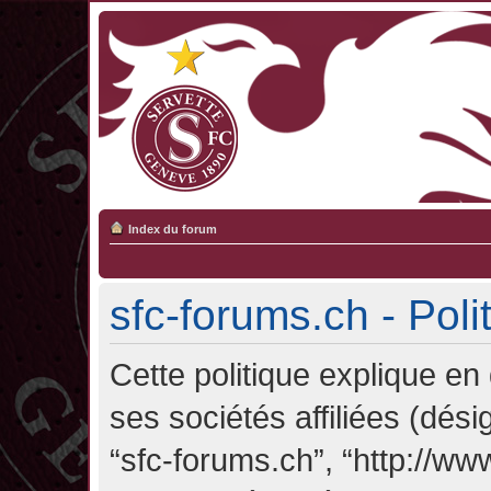
Index du forum
sfc-forums.ch - Poli
Cette politique explique en
ses sociétés affiliées (désig
“sfc-forums.ch”, “http://ww