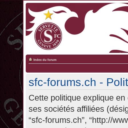
Index du forum
sfc-forums.ch - Poli
Cette politique explique en
ses sociétés affiliées (désig
“sfc-forums.ch”, “http://ww