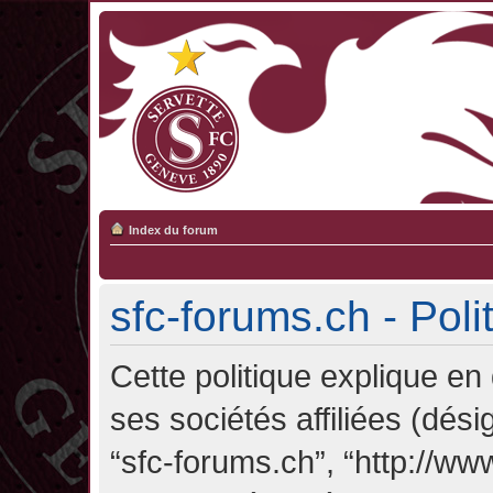
Index du forum
sfc-forums.ch - Poli
Cette politique explique en
ses sociétés affiliées (désig
“sfc-forums.ch”, “http://ww