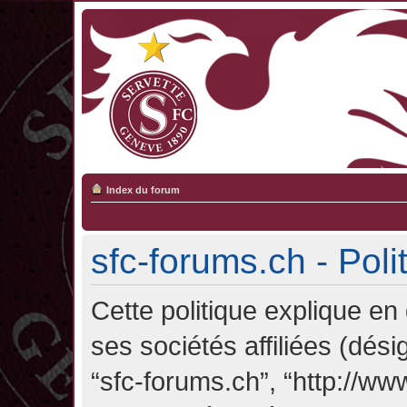
Index du forum
sfc-forums.ch - Poli
Cette politique explique en
ses sociétés affiliées (désig
“sfc-forums.ch”, “http://ww