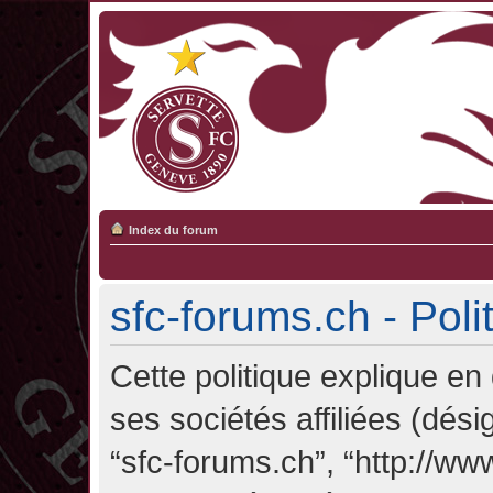
Index du forum
sfc-forums.ch - Poli
Cette politique explique en
ses sociétés affiliées (désig
“sfc-forums.ch”, “http://ww