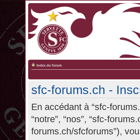
Index du forum
sfc-forums.ch - Insc
En accédant à “sfc-forums.c
“notre”, “nos”, “sfc-forums.
forums.ch/sfcforums”), vou