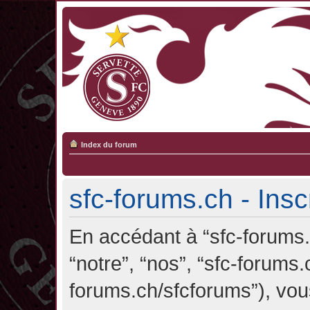
Index du forum
sfc-forums.ch - Insc
En accédant à “sfc-forums.c
“notre”, “nos”, “sfc-forums.
forums.ch/sfcforums”), vou