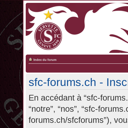
Index du forum
sfc-forums.ch - Insc
En accédant à “sfc-forums.c
“notre”, “nos”, “sfc-forums.
forums.ch/sfcforums”), vou