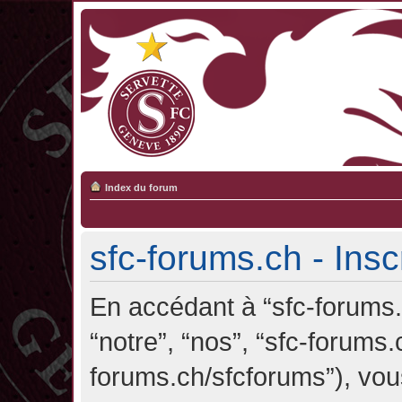
Index du forum
sfc-forums.ch - Insc
En accédant à “sfc-forums.c
“notre”, “nos”, “sfc-forums.
forums.ch/sfcforums”), vou