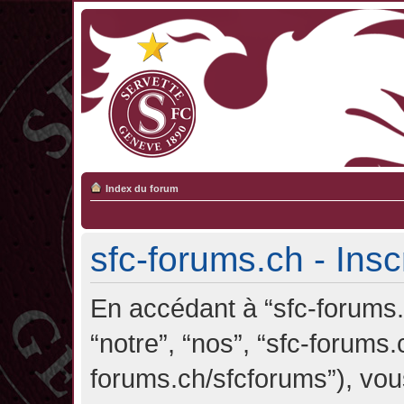
Index du forum
sfc-forums.ch - Insc
En accédant à “sfc-forums.c
“notre”, “nos”, “sfc-forums.
forums.ch/sfcforums”), vou