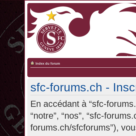
Index du forum
sfc-forums.ch - Insc
En accédant à “sfc-forums.c
“notre”, “nos”, “sfc-forums.
forums.ch/sfcforums”), vou