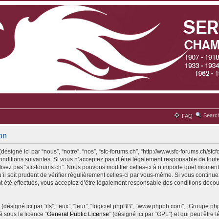
Searc
FAQ
ion
désigné ici par “nous”, “notre”, “nos”, “sfc-forums.ch”, “http://www.sfc-forums.ch/sfc
ditions suivantes. Si vous n’acceptez pas d’être légalement responsable de toute
ilisez pas “sfc-forums.ch”. Nous pouvons modifier celles-ci à n’importe quel moment
il soit prudent de vérifier régulièrement celles-ci par vous-même. Si vous continuez 
 été effectués, vous acceptez d’être légalement responsable des conditions découl
(désigné ici par “ils”, “eux”, “leur”, “logiciel phpBB”, “www.phpbb.com”, “Groupe p
é sous la licence “
General Public License
” (désigné ici par “GPL”) et qui peut être