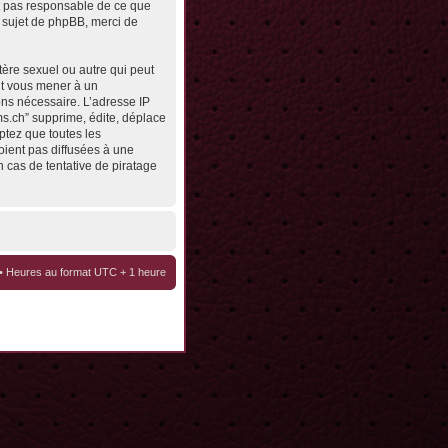
st pas responsable de ce que
 sujet de phpBB, merci de
tère sexuel ou autre qui peut
eut vous mener à un
ons nécessaire. L’adresse IP
ms.ch” supprime, édite, déplace
ptez que toutes les
oient pas diffusées à une
 cas de tentative de piratage
• Heures au format UTC + 1 heure