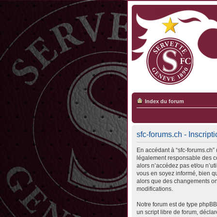
Index du forum
sfc-forums.ch - Inscript
En accédant à “sfc-forums.ch” (
légalement responsable des con
alors n’accédez pas et/ou n’ut
vous en soyez informé, bien qu’
alors que des changements ont
modifications.
Notre forum est de type phpBB 
un script libre de forum, déclar