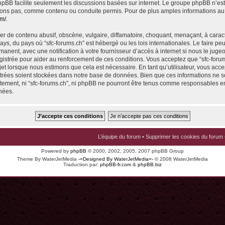
 phpBB facilite seulement les discussions basées sur internet. Le groupe phpBB n’e
ons pas, comme contenu ou conduite permis. Pour de plus amples informations au
om/
.
r de contenu abusif, obscène, vulgaire, diffamatoire, choquant, menaçant, à carac
pays, du pays où “sfc-forums.ch” est hébergé ou les lois internationales. Le faire p
nent, avec une notification à votre fournisseur d’accès à internet si nous le juge
istrée pour aider au renforcement de ces conditions. Vous acceptez que “sfc-foru
jet lorsque nous estimons que cela est nécessaire. En tant qu’utilisateur, vous acce
trées soient stockées dans notre base de données. Bien que ces informations ne s
ntement, ni “sfc-forums.ch”, ni phpBB ne pourront être tenus comme responsables en
nées.
L’équipe du forum
•
Supprimer les cookies du forum
Powered by
phpBB
© 2000, 2002, 2005, 2007 phpBB Group
Theme By WaterJetMedia
-=Designed By WaterJetMedia=-
© 2008 WaterJetMedia
Traduction par:
phpBB-fr.com
&
phpBB.biz