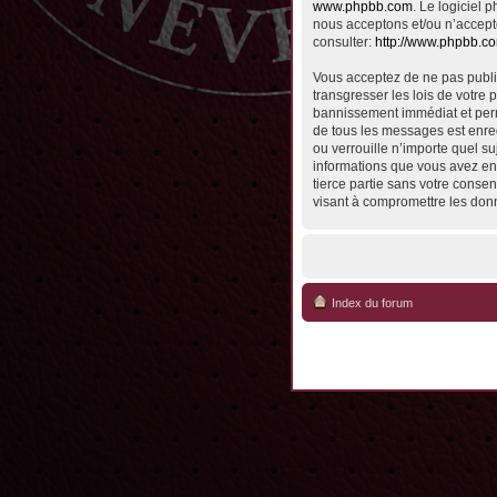
www.phpbb.com
. Le logiciel
nous acceptons et/ou n’accept
consulter:
http://www.phpbb.c
Vous acceptez de ne pas publie
transgresser les lois de votre 
bannissement immédiat et perma
de tous les messages est enreg
ou verrouille n’importe quel su
informations que vous avez en
tierce partie sans votre conse
visant à compromettre les don
Index du forum