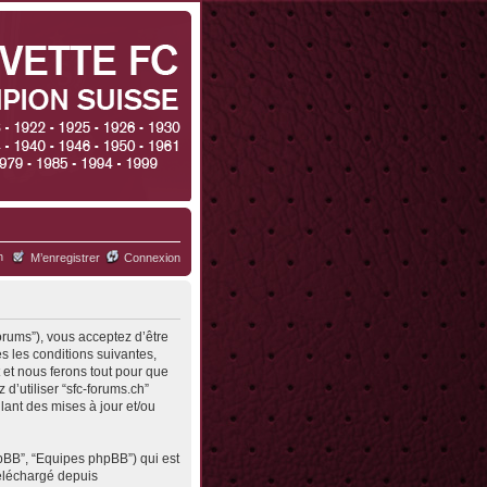
h
M’enregistrer
Connexion
forums”), vous acceptez d’être
s les conditions suivantes,
 et nous ferons tout pour que
d’utiliser “sfc-forums.ch”
ant des mises à jour et/ou
hpBB”, “Equipes phpBB”) qui est
 téléchargé depuis