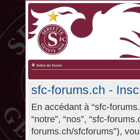
Index du forum
sfc-forums.ch - Insc
En accédant à “sfc-forums.c
“notre”, “nos”, “sfc-forums.
forums.ch/sfcforums”), vou