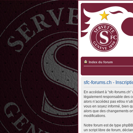
Index du forum
sfc-forums.ch - Inscript
En accédant à “sfc-forums.ch” (
légalement responsable des con
alors n’accédez pas et/ou n’ut
vous en soyez informé, bien qu’
alors que des changements ont
modifications.
Notre forum est de type phpBB 
un script libre de forum, déclar