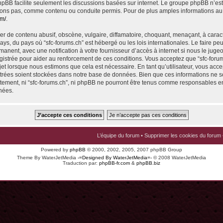
 phpBB facilite seulement les discussions basées sur internet. Le groupe phpBB n’e
ons pas, comme contenu ou conduite permis. Pour de plus amples informations au
om/
.
r de contenu abusif, obscène, vulgaire, diffamatoire, choquant, menaçant, à carac
pays, du pays où “sfc-forums.ch” est hébergé ou les lois internationales. Le faire p
nent, avec une notification à votre fournisseur d’accès à internet si nous le juge
istrée pour aider au renforcement de ces conditions. Vous acceptez que “sfc-foru
jet lorsque nous estimons que cela est nécessaire. En tant qu’utilisateur, vous acce
trées soient stockées dans notre base de données. Bien que ces informations ne s
ntement, ni “sfc-forums.ch”, ni phpBB ne pourront être tenus comme responsables en
nées.
L’équipe du forum
•
Supprimer les cookies du forum
Powered by
phpBB
© 2000, 2002, 2005, 2007 phpBB Group
Theme By WaterJetMedia
-=Designed By WaterJetMedia=-
© 2008 WaterJetMedia
Traduction par:
phpBB-fr.com
&
phpBB.biz