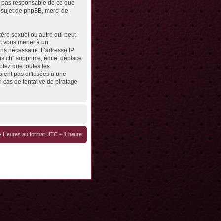
st pas responsable de ce que
 sujet de phpBB, merci de
tère sexuel ou autre qui peut
eut vous mener à un
ons nécessaire. L’adresse IP
ms.ch” supprime, édite, déplace
ptez que toutes les
oient pas diffusées à une
 cas de tentative de piratage
• Heures au format UTC + 1 heure