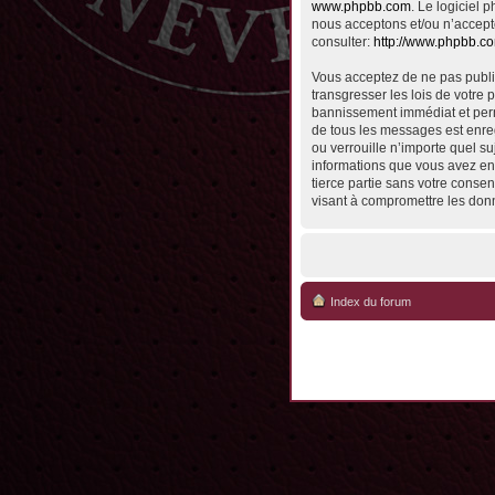
www.phpbb.com
. Le logiciel
nous acceptons et/ou n’accept
consulter:
http://www.phpbb.c
Vous acceptez de ne pas publie
transgresser les lois de votre 
bannissement immédiat et perma
de tous les messages est enreg
ou verrouille n’importe quel su
informations que vous avez en
tierce partie sans votre conse
visant à compromettre les don
Index du forum