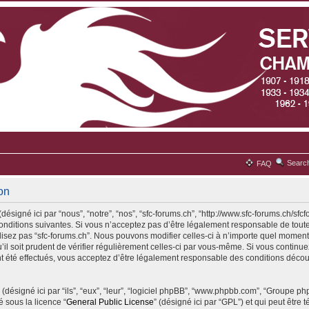
Searc
FAQ
ion
désigné ici par “nous”, “notre”, “nos”, “sfc-forums.ch”, “http://www.sfc-forums.ch/sfc
ditions suivantes. Si vous n’acceptez pas d’être légalement responsable de toute
ilisez pas “sfc-forums.ch”. Nous pouvons modifier celles-ci à n’importe quel moment
il soit prudent de vérifier régulièrement celles-ci par vous-même. Si vous continuez 
 été effectués, vous acceptez d’être légalement responsable des conditions découl
(désigné ici par “ils”, “eux”, “leur”, “logiciel phpBB”, “www.phpbb.com”, “Groupe p
é sous la licence “
General Public License
” (désigné ici par “GPL”) et qui peut être