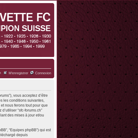
h
M’enregistrer
Connexion
forums”), vous acceptez d’être
s les conditions suivantes,
 et nous ferons tout pour que
d’utiliser “sfc-forums.ch”
ant des mises à jour et/ou
hpBB”, “Equipes phpBB”) qui est
 téléchargé depuis