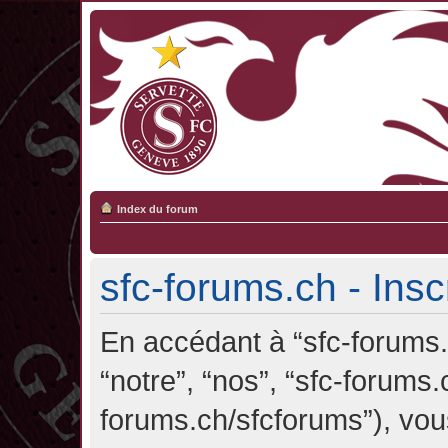
Index du forum
sfc-forums.ch - Insc
En accédant à “sfc-forums.c
“notre”, “nos”, “sfc-forums.
forums.ch/sfcforums”), vou