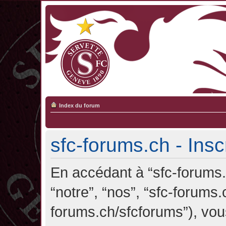
Index du forum
sfc-forums.ch - Insc
En accédant à “sfc-forums.c
“notre”, “nos”, “sfc-forums.
forums.ch/sfcforums”), vou