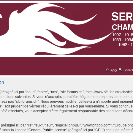
Searc
FAQ
ion
désigné ici par “nous”, “notre”, “nos”, “sfc-forums.ch”, “http://www.sfc-forums.ch/sfc
ditions suivantes. Si vous n’acceptez pas d’être légalement responsable de toute
ilisez pas “sfc-forums.ch”. Nous pouvons modifier celles-ci à n’importe quel moment
il soit prudent de vérifier régulièrement celles-ci par vous-même. Si vous continuez 
 été effectués, vous acceptez d’être légalement responsable des conditions découl
(désigné ici par “ils”, “eux”, “leur”, “logiciel phpBB”, “www.phpbb.com”, “Groupe p
é sous la licence “
General Public License
” (désigné ici par “GPL”) et qui peut être