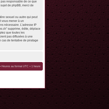
st pas responsable de ce que
 sujet de phpBB, merci de
tère sexuel ou autre qui peut
eut vous mener à un
ons nécessaire. L’adresse IP
ms.ch” supprime, édite, déplace
ptez que toutes les
oient pas diffusées à une
 cas de tentative de piratage
• Heures au format UTC + 1 heure