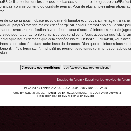
 phpBB facilite seulement les discussions basées sur internet. Le groupe phpBB n’e
ons pas, comme contenu ou conduite permis. Pour de plus amples informations au
om/
.
r de contenu abusif, obscène, vulgaire, diffamatoire, choquant, menaçant, à carac
pays, du pays où “sfc-forums.ch” est hébergé ou les lois internationales. Le faire p
nent, avec une notification à votre fournisseur d’accès à internet si nous le juge
istrée pour aider au renforcement de ces conditions. Vous acceptez que “sfc-foru
jet lorsque nous estimons que cela est nécessaire. En tant qu’utilisateur, vous acce
trées soient stockées dans notre base de données. Bien que ces informations ne s
ntement, ni “sfc-forums.ch”, ni phpBB ne pourront être tenus comme responsables en
nées.
L’équipe du forum
•
Supprimer les cookies du forum
Powered by
phpBB
© 2000, 2002, 2005, 2007 phpBB Group
Theme By WaterJetMedia
-=Designed By WaterJetMedia=-
© 2008 WaterJetMedia
Traduction par:
phpBB-fr.com
&
phpBB.biz