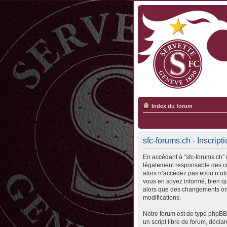
Index du forum
sfc-forums.ch - Inscript
En accédant à “sfc-forums.ch” (
légalement responsable des con
alors n’accédez pas et/ou n’ut
vous en soyez informé, bien qu’
alors que des changements ont
modifications.
Notre forum est de type phpBB 
un script libre de forum, déclar