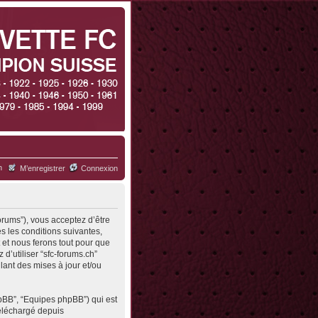
h
M’enregistrer
Connexion
forums”), vous acceptez d’être
s les conditions suivantes,
 et nous ferons tout pour que
d’utiliser “sfc-forums.ch”
ant des mises à jour et/ou
hpBB”, “Equipes phpBB”) qui est
 téléchargé depuis