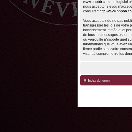
www.phpbb.com
. Le logiciel
nous acceptons et/ou n’accept
consulter:
http://www.phpbb.c
Vous acceptez de ne pas publie
transgresser les lois de votre 
bannissement immédiat et perma
de tous les messages est enreg
ou verrouille n’importe quel su
informations que vous avez en
tierce partie sans votre conse
visant à compromettre les don
Index du forum