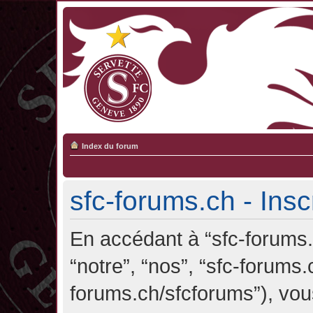
Index du forum
sfc-forums.ch - Insc
En accédant à “sfc-forums.c
“notre”, “nos”, “sfc-forums.
forums.ch/sfcforums”), vou