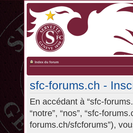
Index du forum
sfc-forums.ch - Insc
En accédant à “sfc-forums.c
“notre”, “nos”, “sfc-forums.
forums.ch/sfcforums”), vou