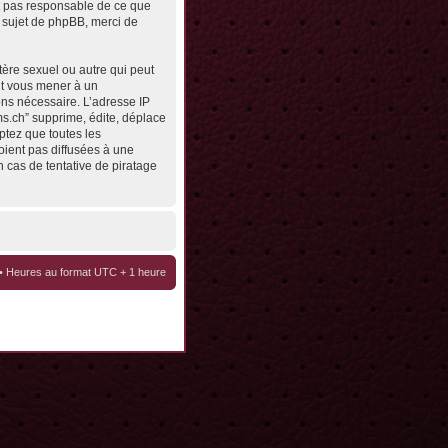
st pas responsable de ce que
 sujet de phpBB, merci de
tère sexuel ou autre qui peut
eut vous mener à un
ons nécessaire. L’adresse IP
ms.ch” supprime, édite, déplace
ptez que toutes les
oient pas diffusées à une
 cas de tentative de piratage
• Heures au format UTC + 1 heure