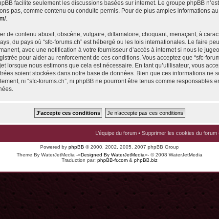
 phpBB facilite seulement les discussions basées sur internet. Le groupe phpBB n’e
ons pas, comme contenu ou conduite permis. Pour de plus amples informations au
om/
.
r de contenu abusif, obscène, vulgaire, diffamatoire, choquant, menaçant, à carac
pays, du pays où “sfc-forums.ch” est hébergé ou les lois internationales. Le faire p
nent, avec une notification à votre fournisseur d’accès à internet si nous le juge
istrée pour aider au renforcement de ces conditions. Vous acceptez que “sfc-foru
jet lorsque nous estimons que cela est nécessaire. En tant qu’utilisateur, vous acce
trées soient stockées dans notre base de données. Bien que ces informations ne s
ntement, ni “sfc-forums.ch”, ni phpBB ne pourront être tenus comme responsables en
nées.
L’équipe du forum
•
Supprimer les cookies du forum
Powered by
phpBB
© 2000, 2002, 2005, 2007 phpBB Group
Theme By WaterJetMedia
-=Designed By WaterJetMedia=-
© 2008 WaterJetMedia
Traduction par:
phpBB-fr.com
&
phpBB.biz