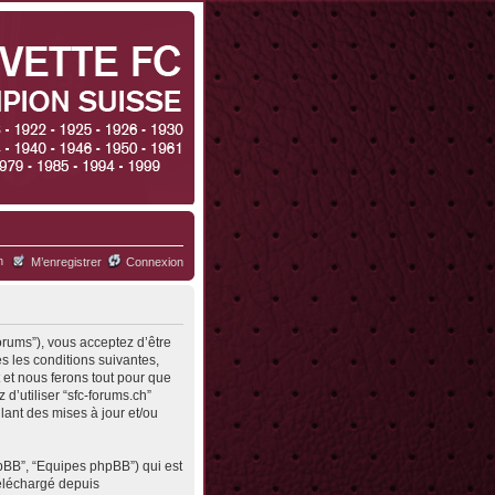
h
M’enregistrer
Connexion
forums”), vous acceptez d’être
s les conditions suivantes,
 et nous ferons tout pour que
d’utiliser “sfc-forums.ch”
ant des mises à jour et/ou
hpBB”, “Equipes phpBB”) qui est
 téléchargé depuis