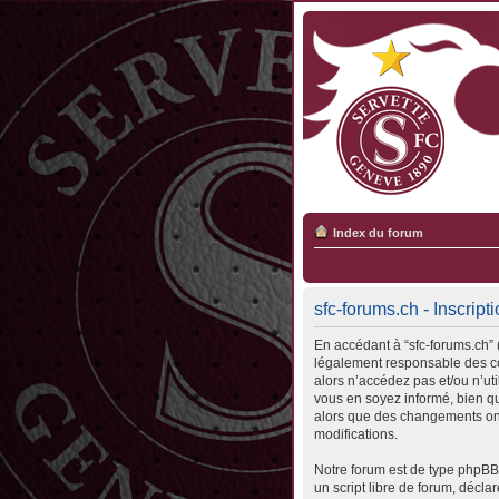
Index du forum
sfc-forums.ch - Inscript
En accédant à “sfc-forums.ch” (
légalement responsable des con
alors n’accédez pas et/ou n’ut
vous en soyez informé, bien qu’
alors que des changements ont
modifications.
Notre forum est de type phpBB 
un script libre de forum, déclar