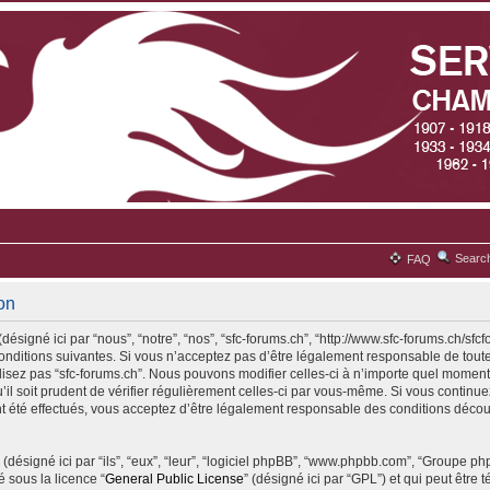
Searc
FAQ
ion
désigné ici par “nous”, “notre”, “nos”, “sfc-forums.ch”, “http://www.sfc-forums.ch/sfc
ditions suivantes. Si vous n’acceptez pas d’être légalement responsable de toute
ilisez pas “sfc-forums.ch”. Nous pouvons modifier celles-ci à n’importe quel moment
il soit prudent de vérifier régulièrement celles-ci par vous-même. Si vous continuez 
 été effectués, vous acceptez d’être légalement responsable des conditions découl
(désigné ici par “ils”, “eux”, “leur”, “logiciel phpBB”, “www.phpbb.com”, “Groupe p
é sous la licence “
General Public License
” (désigné ici par “GPL”) et qui peut être