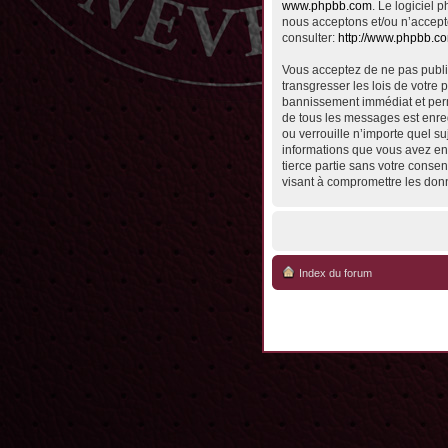
www.phpbb.com
. Le logiciel
nous acceptons et/ou n’accept
consulter:
http://www.phpbb.c
Vous acceptez de ne pas publie
transgresser les lois de votre 
bannissement immédiat et perma
de tous les messages est enreg
ou verrouille n’importe quel su
informations que vous avez en
tierce partie sans votre conse
visant à compromettre les don
Index du forum