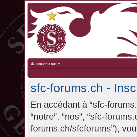
Index du forum
sfc-forums.ch - Insc
En accédant à “sfc-forums.c
“notre”, “nos”, “sfc-forums.
forums.ch/sfcforums”), vou