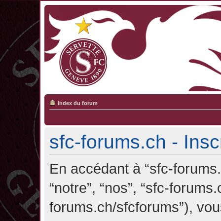
Index du forum
sfc-forums.ch - Insc
En accédant à “sfc-forums.c
“notre”, “nos”, “sfc-forums.
forums.ch/sfcforums”), vou