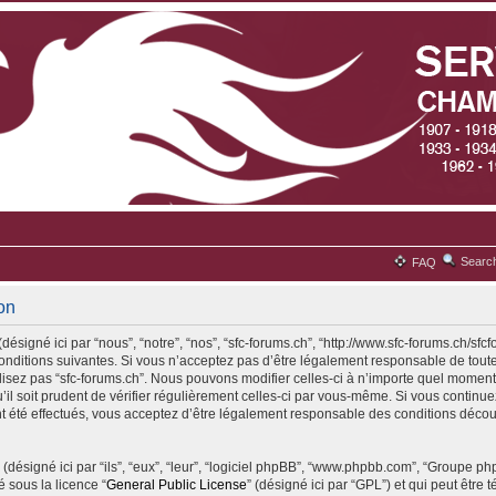
Searc
FAQ
ion
désigné ici par “nous”, “notre”, “nos”, “sfc-forums.ch”, “http://www.sfc-forums.ch/sfc
ditions suivantes. Si vous n’acceptez pas d’être légalement responsable de toute
ilisez pas “sfc-forums.ch”. Nous pouvons modifier celles-ci à n’importe quel moment
il soit prudent de vérifier régulièrement celles-ci par vous-même. Si vous continuez 
 été effectués, vous acceptez d’être légalement responsable des conditions découl
(désigné ici par “ils”, “eux”, “leur”, “logiciel phpBB”, “www.phpbb.com”, “Groupe p
é sous la licence “
General Public License
” (désigné ici par “GPL”) et qui peut être