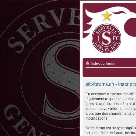
Index du forum
sfc-forums.ch - Inscript
En accédant à “sfc-forums.ch” (
légalement responsable des con
alors n’accédez pas et/ou n’ut
vous en soyez informé, bien qu’
alors que des changements ont
modifications.
Notre forum est de type phpBB 
un script libre de forum, déclar