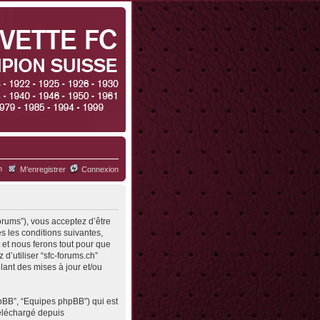
h
M’enregistrer
Connexion
forums”), vous acceptez d’être
s les conditions suivantes,
 et nous ferons tout pour que
d’utiliser “sfc-forums.ch”
ant des mises à jour et/ou
hpBB”, “Equipes phpBB”) qui est
 téléchargé depuis