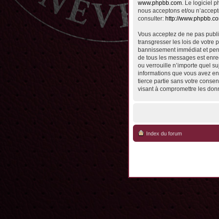
www.phpbb.com
. Le logiciel
nous acceptons et/ou n’accept
consulter:
http://www.phpbb.c
Vous acceptez de ne pas publie
transgresser les lois de votre 
bannissement immédiat et perma
de tous les messages est enreg
ou verrouille n’importe quel su
informations que vous avez en
tierce partie sans votre conse
visant à compromettre les don
Index du forum