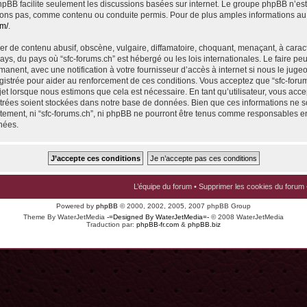
 phpBB facilite seulement les discussions basées sur internet. Le groupe phpBB n’e
ons pas, comme contenu ou conduite permis. Pour de plus amples informations au
om/
.
r de contenu abusif, obscène, vulgaire, diffamatoire, choquant, menaçant, à carac
pays, du pays où “sfc-forums.ch” est hébergé ou les lois internationales. Le faire p
nent, avec une notification à votre fournisseur d’accès à internet si nous le juge
istrée pour aider au renforcement de ces conditions. Vous acceptez que “sfc-foru
jet lorsque nous estimons que cela est nécessaire. En tant qu’utilisateur, vous acce
trées soient stockées dans notre base de données. Bien que ces informations ne s
ntement, ni “sfc-forums.ch”, ni phpBB ne pourront être tenus comme responsables en
nées.
L’équipe du forum
•
Supprimer les cookies du forum
Powered by
phpBB
© 2000, 2002, 2005, 2007 phpBB Group
Theme By WaterJetMedia
-=Designed By WaterJetMedia=-
© 2008 WaterJetMedia
Traduction par:
phpBB-fr.com
&
phpBB.biz