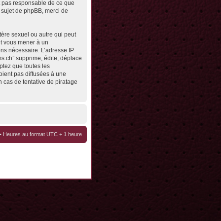
st pas responsable de ce que
 sujet de phpBB, merci de
tère sexuel ou autre qui peut
eut vous mener à un
ons nécessaire. L’adresse IP
ms.ch” supprime, édite, déplace
ptez que toutes les
oient pas diffusées à une
 cas de tentative de piratage
• Heures au format UTC + 1 heure