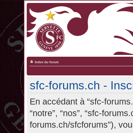
Index du forum
sfc-forums.ch - Insc
En accédant à “sfc-forums.c
“notre”, “nos”, “sfc-forums.
forums.ch/sfcforums”), vou