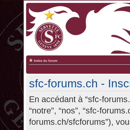
Index du forum
sfc-forums.ch - Insc
En accédant à “sfc-forums.c
“notre”, “nos”, “sfc-forums.
forums.ch/sfcforums”), vou