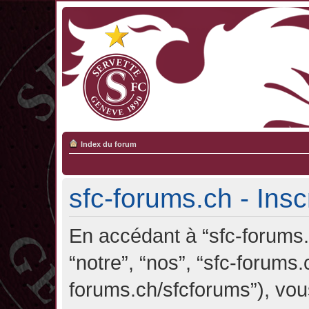
Index du forum
sfc-forums.ch - Insc
En accédant à “sfc-forums.c
“notre”, “nos”, “sfc-forums.
forums.ch/sfcforums”), vou