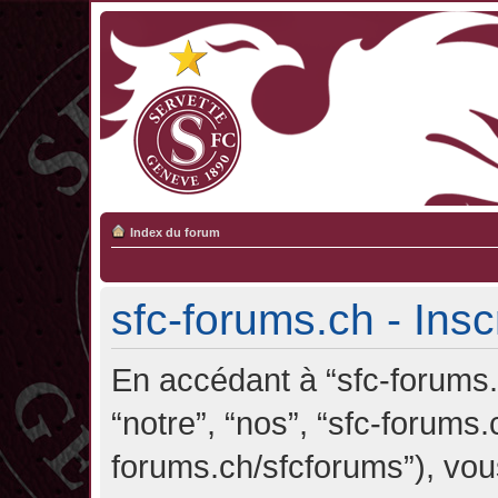
Index du forum
sfc-forums.ch - Insc
En accédant à “sfc-forums.c
“notre”, “nos”, “sfc-forums.
forums.ch/sfcforums”), vou