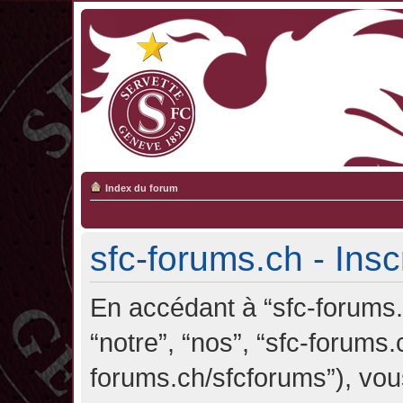
Index du forum
sfc-forums.ch - Insc
En accédant à “sfc-forums.c
“notre”, “nos”, “sfc-forums.
forums.ch/sfcforums”), vou