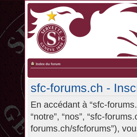
Index du forum
sfc-forums.ch - Insc
En accédant à “sfc-forums.c
“notre”, “nos”, “sfc-forums.
forums.ch/sfcforums”), vou