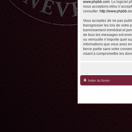
www.phpbb.com
. Le logiciel
nous acceptons et/ou n’accept
consulter:
http://www.phpbb.c
Vous acceptez de ne pas publie
transgresser les lois de votre 
bannissement immédiat et perma
de tous les messages est enreg
ou verrouille n’importe quel su
informations que vous avez en
tierce partie sans votre conse
visant à compromettre les don
Index du forum