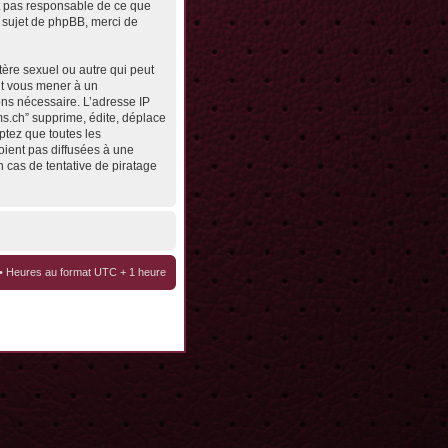
st pas responsable de ce que
 sujet de phpBB, merci de
tère sexuel ou autre qui peut
eut vous mener à un
ons nécessaire. L’adresse IP
ms.ch” supprime, édite, déplace
ptez que toutes les
oient pas diffusées à une
 cas de tentative de piratage
• Heures au format UTC + 1 heure