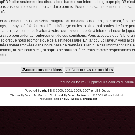
 phpBB facilite seulement les discussions basées sur internet. Le groupe phpBB n’e
ons pas, comme contenu ou conduite permis. Pour de plus amples informations au
om/
.
r de contenu abusif, obscène, vulgaire, diffamatoire, choquant, menaçant, à carac
pays, du pays où “sfc-forums.ch” est hébergé ou les lois internationales. Le faire p
nent, avec une notification à votre fournisseur d’accès à internet si nous le juge
istrée pour aider au renforcement de ces conditions. Vous acceptez que “sfc-foru
jet lorsque nous estimons que cela est nécessaire. En tant qu’utilisateur, vous acce
trées soient stockées dans notre base de données. Bien que ces informations ne s
ntement, ni “sfc-forums.ch”, ni phpBB ne pourront être tenus comme responsables en
nées.
L’équipe du forum
•
Supprimer les cookies du forum
Powered by
phpBB
© 2000, 2002, 2005, 2007 phpBB Group
Theme By WaterJetMedia
-=Designed By WaterJetMedia=-
© 2008 WaterJetMedia
Traduction par:
phpBB-fr.com
&
phpBB.biz