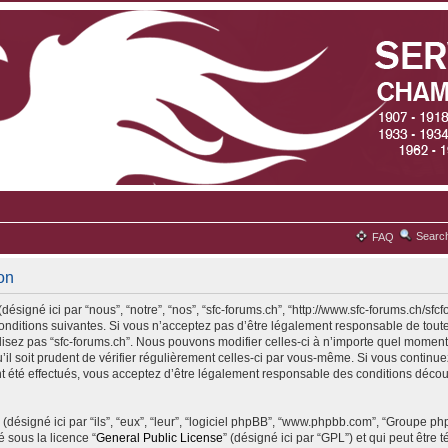
Searc
FAQ
ion
désigné ici par “nous”, “notre”, “nos”, “sfc-forums.ch”, “http://www.sfc-forums.ch/sfc
ditions suivantes. Si vous n’acceptez pas d’être légalement responsable de toute
ilisez pas “sfc-forums.ch”. Nous pouvons modifier celles-ci à n’importe quel moment
il soit prudent de vérifier régulièrement celles-ci par vous-même. Si vous continuez 
 été effectués, vous acceptez d’être légalement responsable des conditions découl
(désigné ici par “ils”, “eux”, “leur”, “logiciel phpBB”, “www.phpbb.com”, “Groupe p
é sous la licence “
General Public License
” (désigné ici par “GPL”) et qui peut être