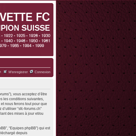
h
M’enregistrer
Connexion
forums”), vous acceptez d’être
s les conditions suivantes,
 et nous ferons tout pour que
d’utiliser “sfc-forums.ch”
ant des mises à jour et/ou
hpBB”, “Equipes phpBB”) qui est
 téléchargé depuis