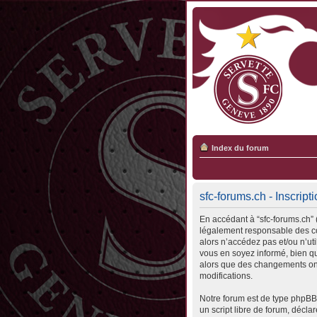
Index du forum
sfc-forums.ch - Inscript
En accédant à “sfc-forums.ch” (
légalement responsable des con
alors n’accédez pas et/ou n’ut
vous en soyez informé, bien qu’
alors que des changements ont
modifications.
Notre forum est de type phpBB 
un script libre de forum, déclar